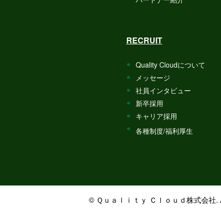
RECRUIT
Quality Cloudについて
メッセージ
社員インタビュー
新卒採用
キャリア採用
各種制度/福利厚生
© Ｑｕａｌｉｔｙ Ｃｌｏｕｄ株式会社. All rig